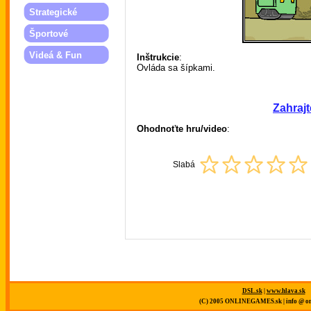
Strategické
Športové
Videá & Fun
Inštrukcie
:
Ovláda sa šípkami.
Zahrajt
Ohodnoťte hru/video
:
Slabá
DSL.sk
|
www.hlava.sk
(C) 2005 ONLINEGAMES.sk | info @ on