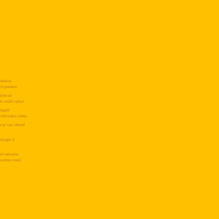
taláciu
ch panelov
užne od
lu znížiť výkon
lepšil
h formátov videa
 mať cez víkend
oyager 2
eň nakoniec
umunsko mení