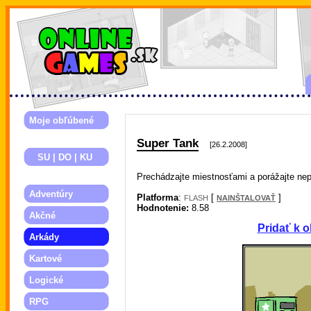
Moje obľúbené
Super Tank
[26.2.2008]
SU | DO | KU
Prechádzajte miestnosťami a porážajte nep
Adventúry
Platforma
:
[
]
FLASH
NAINŠTALOVAŤ
Hodnotenie:
8.58
Akčné
Pridať k 
Arkády
Kartové
Logické
RPG