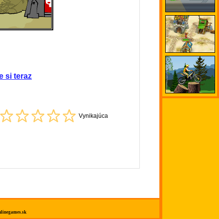
e si teraz
Vynikajúca
linegames.sk