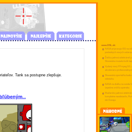
www.DSL.sk:
NASA pripravuje ISS na inš
posledných nových solárny
Ďalšia jadrová elektráreň j
Slovenska musela kvôli tep
Vydaný nový FFmpeg 9.0, z
akceleráciu profesionálnyc
riateľov. Tank sa postupne zlepšuje.
Slovenská sporiteľňa bude
odstávku
NASA na diaľku na sonde V
úspešne znížila spotrebu
Maďarsko jadrovú elektrár
obľúbeným...
kompletne neodstavilo, R
tok Dunaja