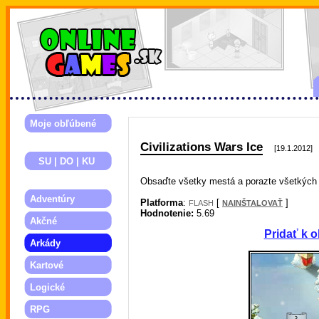
Moje obľúbené
Civilizations Wars Ice
[19.1.2012]
SU | DO | KU
Obsaďte všetky mestá a porazte všetkých 
Adventúry
Platforma
:
[
]
FLASH
NAINŠTALOVAŤ
Hodnotenie:
5.69
Akčné
Pridať k 
Arkády
Kartové
Logické
RPG