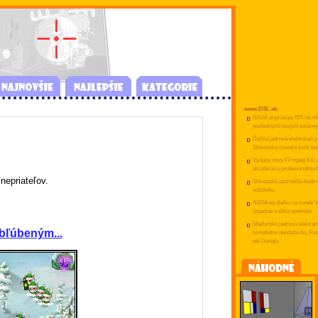
www.DSL.sk:
NASA pripravuje ISS na inš
posledných nových solárny
Ďalšia jadrová elektráreň j
Slovenska musela kvôli tep
Vydaný nový FFmpeg 9.0, z
akceleráciu profesionálnyc
nepriateľov.
Slovenská sporiteľňa bude
odstávku
NASA na diaľku na sonde V
úspešne znížila spotrebu
Maďarsko jadrovú elektrár
obľúbeným...
kompletne neodstavilo, R
tok Dunaja