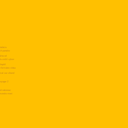
taláciu
ch panelov
užne od
lu znížiť výkon
lepšil
h formátov videa
 mať cez víkend
oyager 2
eň nakoniec
umunsko mení