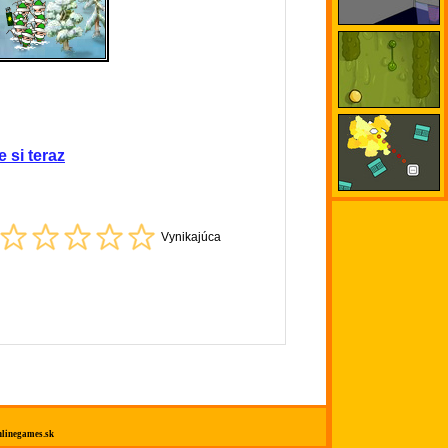
e si teraz
Vynikajúca
linegames.sk