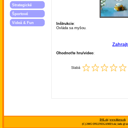
Strategické
Športové
Videá & Fun
Inštrukcie
:
Ovláda sa myšou.
Zahrajt
Ohodnoťte hru/video
:
Slabá
DSL.sk
|
www.hlava.sk
(C) 2005 ONLINEGAMES.sk | info @ on