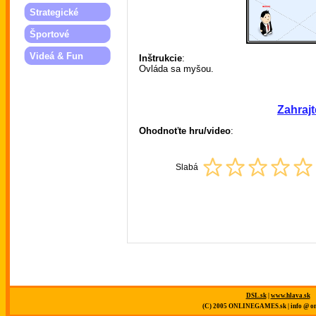
Strategické
Športové
Videá & Fun
Inštrukcie
:
Ovláda sa myšou.
Zahrajt
Ohodnoťte hru/video
:
Slabá
DSL.sk
|
www.hlava.sk
(C) 2005 ONLINEGAMES.sk | info @ on