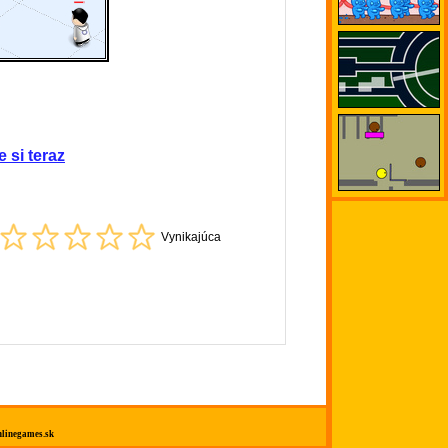
e si teraz
Vynikajúca
linegames.sk