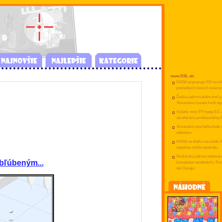
www.DSL.sk:
NASA pripravuje ISS na inš
posledných nových solárny
Ďalšia jadrová elektráreň j
Slovenska musela kvôli tep
Vydaný nový FFmpeg 9.0, z
akceleráciu profesionálnyc
Slovenská sporiteľňa bude
odstávku
NASA na diaľku na sonde V
úspešne znížila spotrebu
Maďarsko jadrovú elektrár
obľúbeným...
kompletne neodstavilo, R
tok Dunaja