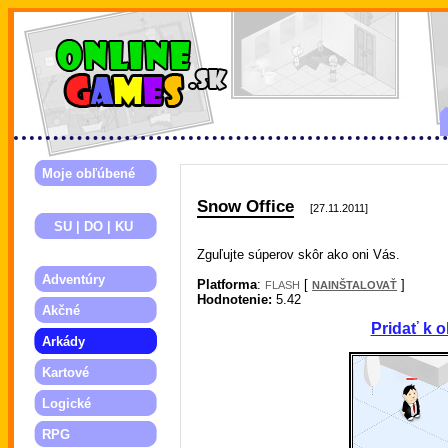
Moje obľúbené
Snow Office
[27.11.2011]
SU | DO | KU
Zguľujte súperov skôr ako oni Vás.
Adventúry
Platforma
:
[
]
FLASH
NAINŠTALOVAŤ
Hodnotenie:
5.42
Akčné
Pridať k 
Arkády
Kartové
Logické
RPG