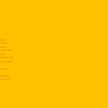
taláciu
ch panelov
užne od
lu znížiť výkon
lepšil
h formátov videa
 mať cez víkend
oyager 2
eň nakoniec
umunsko mení