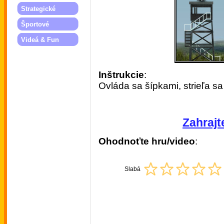
Strategické
Športové
Videá & Fun
Inštrukcie
:
Ovláda sa šípkami, strieľa s
Zahrajte
Ohodnoťte hru/video
:
Slabá