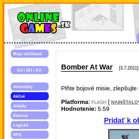
Moje obľúbené
Bomber At War
[3.7.2011]
SU | DO | KU
Adventúry
Plňte bojové misie, zlepšujte s
Akčné
Platforma
:
[
FLASH
NAINŠTALO
Arkády
Hodnotenie:
5.59
Kartové
Pridať k o
Logické
RPG