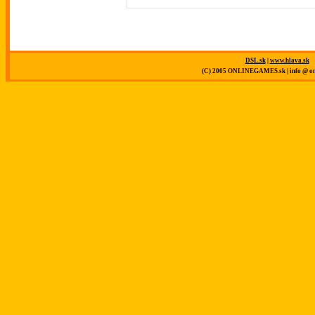
DSL.sk
|
www.hlava.sk
(C) 2005 ONLINEGAMES.sk | info @ on