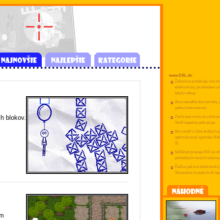
www.DSL.sk:
Železnice predávajú dve tre
elektronicky, po donútení c
takýto nákup
Alza nasadila dve novinky, 
jednu kontroverznú
h blokov.
Záchrana misie na záchran
Swift úspešne pokračuje
Microsoft v čase drahých p
optimalizovať spotrebu R
11
NASA pripravuje ISS na inš
posledných nových solárny
Ďalšia jadrová elektráreň j
Slovenska musela kvôli tep
om