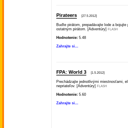
Pirateers
[27.5.2012]
Buďte pirátom, prepadávajte lode a bojujte 
ostatným pirátom. [Adventúry]
FLASH
Hodnotenie:
5.48
Zahrajte si...
FPA: World 3
[1.5.2012]
Prechádzajte jednotlivými miestnosťami, el
nepriateľov. [Adventúry]
FLASH
Hodnotenie:
5.60
Zahrajte si...