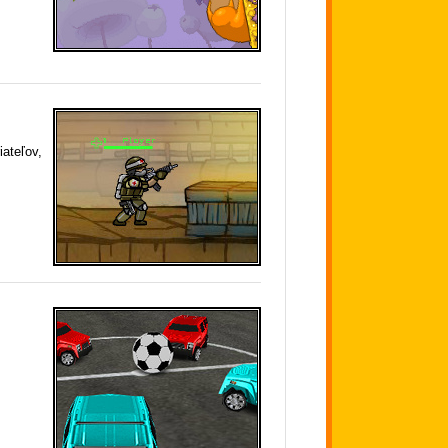
iateľov,