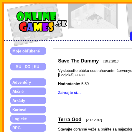
Moje obľúbené
Save The Dummy
[10.2.2013]
SU | DO | KU
Vysloboďte bábku odstraňovaním červenýc
[Logické]
FLASH
Adventúry
Hodnotenie:
5.39
Akčné
Zahrajte si...
Arkády
Kartové
Terra God
Logické
[2.12.2012]
RPG
Stavajte obranné veže a bráňte sa nájazd