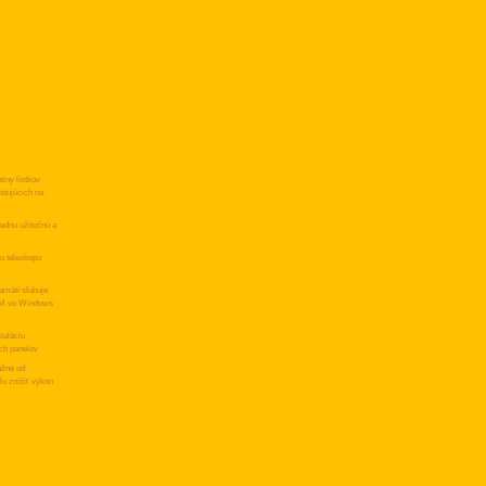
tiny lístkov
estujúcich na
jednu užitočnú a
u teleskopu
amätí sľubuje
AM vo Windows
taláciu
ch panelov
užne od
lu znížiť výkon