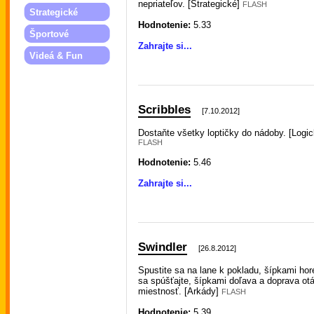
nepriateľov. [Strategické]
FLASH
Strategické
Hodnotenie:
5.33
Športové
Zahrajte si...
Videá & Fun
Scribbles
[7.10.2012]
Dostaňte všetky loptičky do nádoby. [Logic
FLASH
Hodnotenie:
5.46
Zahrajte si...
Swindler
[26.8.2012]
Spustite sa na lane k pokladu, šípkami hor
sa spúšťajte, šípkami doľava a doprava otá
miestnosť. [Arkády]
FLASH
Hodnotenie:
5.39