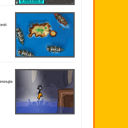
proti
iminujte