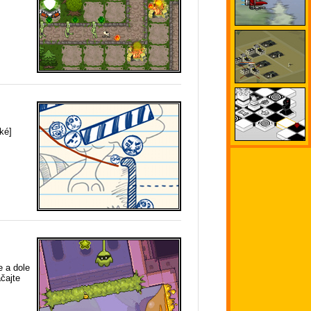
ké]
e a dole
čajte